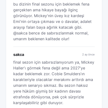
bu dizinin final sezonu için beklemek fena
gerçekten ama hikaye bayağı ilginç
görünüyor. Mickey'nin üvey kız kardeşi
Emi'nin ortaya çıkması ve o davalar, adalet
arayışı falan baya ağırlık katacak gibi.
@sakca bence de sabırsızlanmak normal,
umarım beklenen kalitede olur!
sakca
2 ay önce
final sezon için sabırsızlanıyorum ya, Mickey
Haller'ı görmek fena değil ama 2027'ye
kadar beklemek zor. Cobie Smulders'ın
karakteriyle olacaklar merakımı arttırdı ama
umarım senaryo sıkmaz. Bu sezon haksız
yere hüküm giymiş bir kadının davası
etrafında dönüyorsa, pek çok sürprizle
karşılaşabiliriz gibi duruyor.