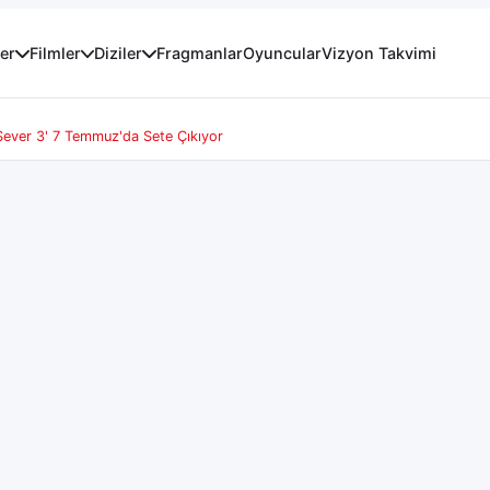
er
Filmler
Diziler
Fragmanlar
Oyuncular
Vizyon Takvimi
 Sever 3' 7 Temmuz'da Sete Çıkıyor