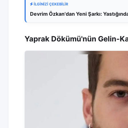
İLGİNİZİ ÇEKEBİLİR
Devrim Özkan'dan Yeni Şarkı: Yastığın
Yaprak Dökümü'nün Gelin-Ka