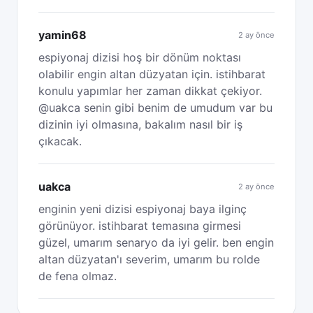
yamin68
2 ay önce
espiyonaj dizisi hoş bir dönüm noktası
olabilir engin altan düzyatan için. istihbarat
konulu yapımlar her zaman dikkat çekiyor.
@uakca senin gibi benim de umudum var bu
dizinin iyi olmasına, bakalım nasıl bir iş
çıkacak.
uakca
2 ay önce
enginin yeni dizisi espiyonaj baya ilginç
görünüyor. istihbarat temasına girmesi
güzel, umarım senaryo da iyi gelir. ben engin
altan düzyatan'ı severim, umarım bu rolde
de fena olmaz.