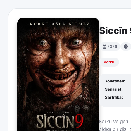
Siccîn
2026
Korku
Yönetmen:
Senarist:
Sertifika:
Korku ve geril
aldığı bir diz