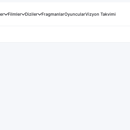
er
Filmler
Diziler
Fragmanlar
Oyuncular
Vizyon Takvimi