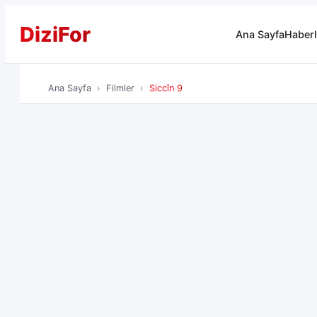
Dizi
For
Ana Sayfa
Haberl
Ana Sayfa
Filmler
Siccîn 9