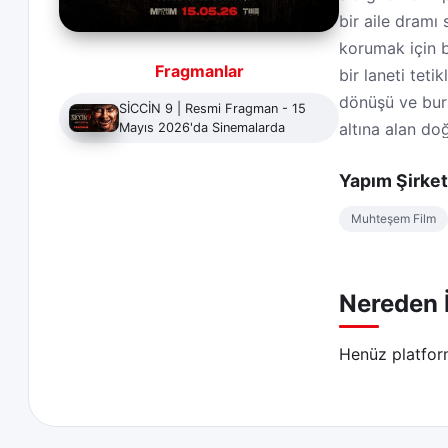
bir aile dramı
korumak için b
Fragmanlar
bir laneti tet
dönüşü ve bura
SİCCİN 9 | Resmi Fragman - 15
altına alan do
Mayıs 2026'da Sinemalarda
belirtelim: 'S
Yapım Şirket
'Siccîn 9 oyun
Muhteşem Film
Siccîn 9 
Adnan K
Nereden İ
Adnan Koç 
Henüz platfor
Adnan Koç, diz
amacıyla baba 
kalır. Adnan K