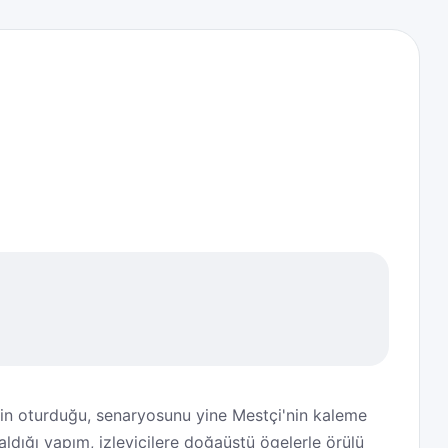
nin oturduğu, senaryosunu yine Mestçi'nin kaleme
aldığı yapım, izleyicilere doğaüstü ögelerle örülü