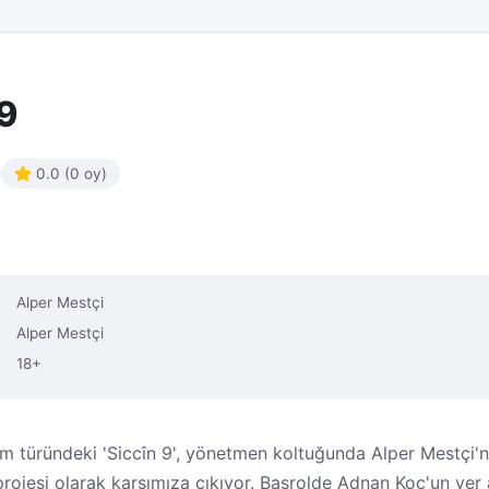
 9
0.0 (0 oy)
Alper Mestçi
Alper Mestçi
18+
im türündeki 'Siccîn 9', yönetmen koltuğunda Alper Mestçi'
i projesi olarak karşımıza çıkıyor. Başrolde Adnan Koç'un yer 