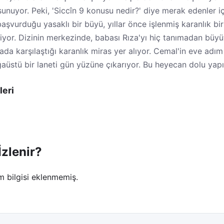
 sunuyor. Peki, 'Siccîn 9 konusu nedir?' diye merak edenler
aşvurduğu yasaklı bir büyü, yıllar önce işlenmiş karanlık bir
ikliyor. Dizinin merkezinde, babası Rıza'yı hiç tanımadan büy
da karşılaştığı karanlık miras yer alıyor. Cemal'in eve adım 
ğaüstü bir laneti gün yüzüne çıkarıyor. Bu heyecan dolu yap
iccîn 9 hangi kanalda?' sorusunun cevabı, dijital platformlard
leri
cuları kimler?' sorusuna yanıt verelim ve kadroyu yakından 
Oyuncuları ve Karakterleri
oç
zlenir?
(Cemal)
m bilgisi eklenmemiş.
ide Cemal karakterine hayat veriyor. Cemal, hayatı boyunc
evine dönen bir gençtir. Eve adım atmasıyla birlikte kendi
oç, Cemal'in içsel çatışmalarını ve doğaüstü olaylar karşısı