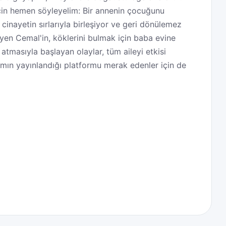
 için hemen söyleyelim: Bir annenin çocuğunu
 cinayetin sırlarıyla birleşiyor ve geri dönülemez
üyen Cemal'in, köklerini bulmak için baba evine
atmasıyla başlayan olaylar, tüm aileyi etkisi
ımın yayınlandığı platformu merak edenler için de
a izleyiciyle buluştuğu yönünde. Şimdi gelin,
tanıyalım.
a babası Rıza'yı görmemiş, köklerini bulmak
sini bekleyen karanlık mirasla yüzleşmek zorunda
ndaki korkusunu başarıyla yansıtıyor. Oyuncunun