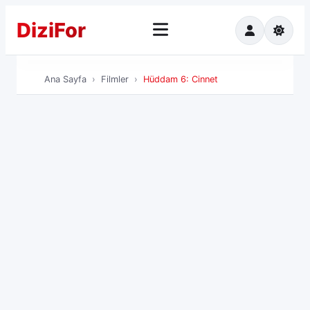
Dizi
For
Ana Sayfa
Ha
Ana Sayfa
Filmler
Hüddam 6: Cinnet