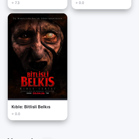
⭐ 7.3
⭐ 0.0
Detaylar
Hasan Karacadağ, bu filmde daha önce
denemediği bir anlatım dili kullanmış. Uzun
plan sekanslar ve minimal diyaloglarla
ilerleyen sahneler, izleyiciyi karakterin
yalnızlığına ortak ediyor. Görüntü yönetmeni
Mert Özcan
’ın karanlık ve kasvetli paleti,
filmin atmosferini güçlendiriyor. Ancak ses
tasarımındaki bazı tercihler, özellikle ani
yükselen efektler, gerilimi yapay bir hale
getiriyor. Müzikler ise yer yer rahatsız edici
olsa da, genel anlamda hikayeyi
Kıble: Bitlisli Belkıs
desteklemekten uzak kalıyor.
⭐ 0.0
Eleştiriler ve Seyirci Tepkileri