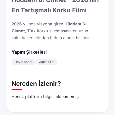
En Tartışmalı Korku Filmi
2026 yılında vizyona giren
Hüddam 6:
Cinnet
, Türk korku sinemasının en uzun
soluklu serilerinden birinin altıncı halkası
olarak karşımıza çıkıyor. Yönetmen
koltuğunda serinin önceki filmlerinde de
Yapım Şirketleri
imzası bulunan Hasan Karacadağ yer alıyor.
Hayal Sanat
Vagon Film
Film, vizyona girdiği ilk hafta sonunda 1,2
milyon seyirciye ulaşarak gişede önemli bir
başarı elde etti. Ancak bu başarı,
Nereden İzlenir?
beraberinde sert eleştirileri de getirdi.
Özellikle serinin ilk filmlerine sadık kalan
Henüz platform bilgisi eklenmemiş.
izleyiciler, yeni filmin atmosferini ve kurgusal
derinliğini tartışmaya açtı.