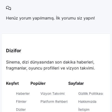
klasik korku kalıplarını arayan izleyiciler için
beklentileri karşılamakta zorlanabilir. Serinin
hayranları için kaçırılmaması gereken bir
Henüz yorum yapılmamış. İlk yorumu siz yapın!
yapım olduğu kesin.
Dizifor
Sinema, dizi dünyasından son dakika haberleri,
fragmanlar, oyuncu profilleri ve vizyon takvimi.
Keşfet
Popüler
Sayfalar
Haberler
Vizyon Takvimi
Gizlilik Politikası
Filmler
Platform Rehberi
Hakkımızda
Diziler
İletişim