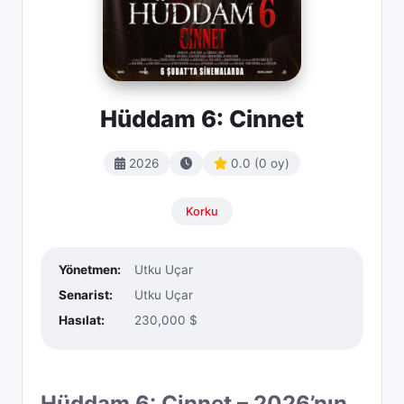
Hüddam 6: Cinnet
2026
0.0 (0 oy)
Korku
Yönetmen:
Utku Uçar
Senarist:
Utku Uçar
Hasılat:
230,000 $
Hüddam 6: Cinnet – 2026’nın