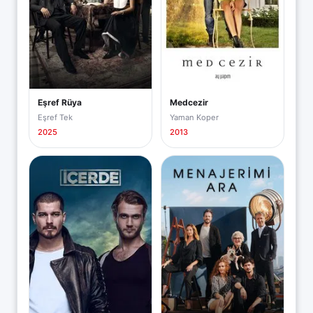
Eşref Rüya
Medcezir
Eşref Tek
Yaman Koper
2025
2013