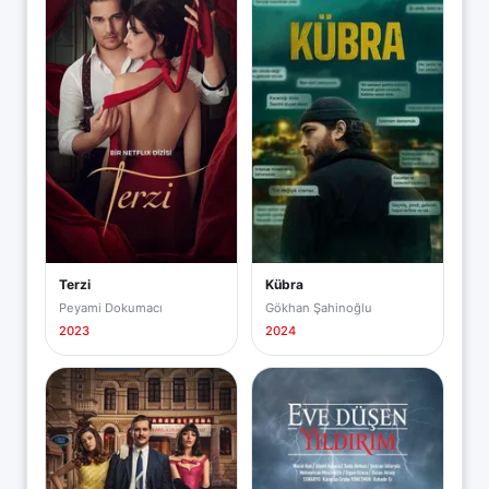
Terzi
Kübra
Peyami Dokumacı
Gökhan Şahinoğlu
2023
2024