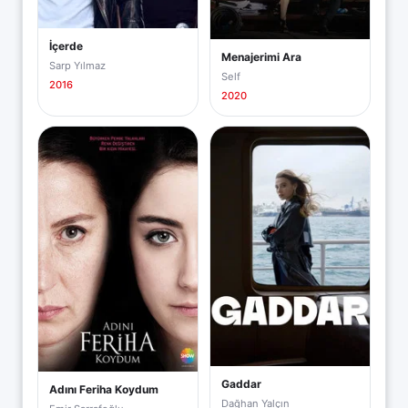
İçerde
Menajerimi Ara
Sarp Yılmaz
Self
2016
2020
Gaddar
Adını Feriha Koydum
Dağhan Yalçın