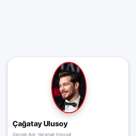
Çağatay Ulusoy
Gerçek Adı: Чагатай Улусой