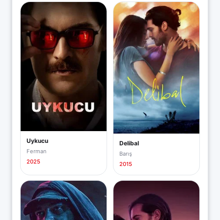
Uykucu
Delibal
Ferman
Barış
2025
2015