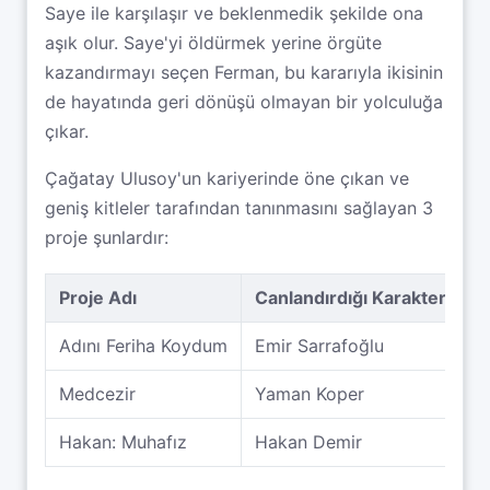
Saye ile karşılaşır ve beklenmedik şekilde ona
aşık olur. Saye'yi öldürmek yerine örgüte
kazandırmayı seçen Ferman, bu kararıyla ikisinin
de hayatında geri dönüşü olmayan bir yolculuğa
çıkar.
Çağatay Ulusoy'un kariyerinde öne çıkan ve
geniş kitleler tarafından tanınmasını sağlayan 3
proje şunlardır:
Proje Adı
Canlandırdığı Karakter
Yı
Adını Feriha Koydum
Emir Sarrafoğlu
2
Medcezir
Yaman Koper
2
Hakan: Muhafız
Hakan Demir
2