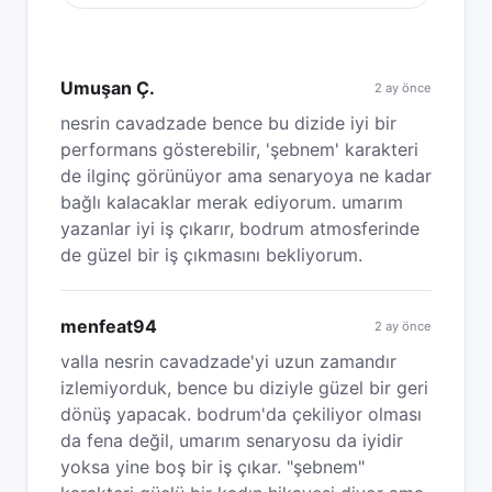
Umuşan Ç.
2 ay önce
nesrin cavadzade bence bu dizide iyi bir
performans gösterebilir, 'şebnem' karakteri
de ilginç görünüyor ama senaryoya ne kadar
bağlı kalacaklar merak ediyorum. umarım
yazanlar iyi iş çıkarır, bodrum atmosferinde
de güzel bir iş çıkmasını bekliyorum.
menfeat94
2 ay önce
valla nesrin cavadzade'yi uzun zamandır
izlemiyorduk, bence bu diziyle güzel bir geri
dönüş yapacak. bodrum'da çekiliyor olması
da fena değil, umarım senaryosu da iyidir
yoksa yine boş bir iş çıkar. "şebnem"