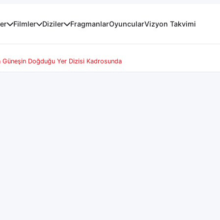
er
Filmler
Diziler
Fragmanlar
Oyuncular
Vizyon Takvimi
 Güneşin Doğduğu Yer Dizisi Kadrosunda