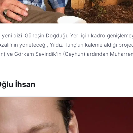
k yeni dizi 'Güneşin Doğduğu Yer' için kadro genişleme
ali'nin yöneteceği, Yıldız Tunç'un kaleme aldığı proje
nan) ve Görkem Sevindik'in (Ceyhun) ardından Muharre
ğlu İhsan