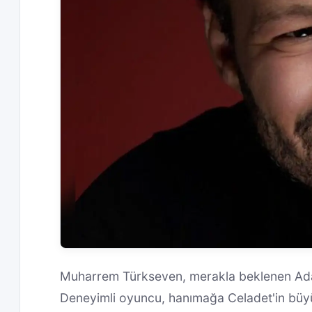
Muharrem Türkseven, merakla beklenen Adana
Deneyimli oyuncu, hanımağa Celadet'in büyük