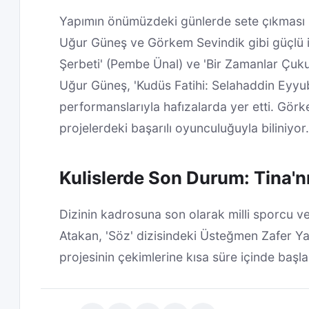
Yapımın önümüzdeki günlerde sete çıkması p
Uğur Güneş ve Görkem Sevindik gibi güçlü isi
Şerbeti' (Pembe Ünal) ve 'Bir Zamanlar Çukur
Uğur Güneş, 'Kudüs Fatihi: Selahaddin Eyyu
performanslarıyla hafızalarda yer etti. Görkem
projelerdeki başarılı oyunculuğuyla biliniyor.
Kulislerde Son Durum: Tina'n
Dizinin kadrosuna son olarak milli sporcu v
Atakan, 'Söz' dizisindeki Üsteğmen Zafer Y
projesinin çekimlerine kısa süre içinde başl