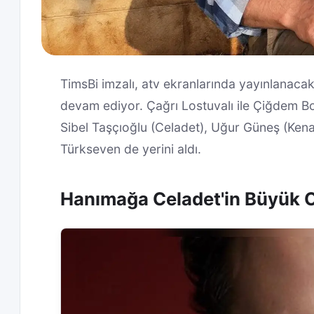
TimsBi imzalı, atv ekranlarında yayınlanaca
devam ediyor. Çağrı Lostuvalı ile Çiğdem Boz
Sibel Taşçıoğlu (Celadet), Uğur Güneş (Ke
Türkseven de yerini aldı.
Hanımağa Celadet'in Büyük O