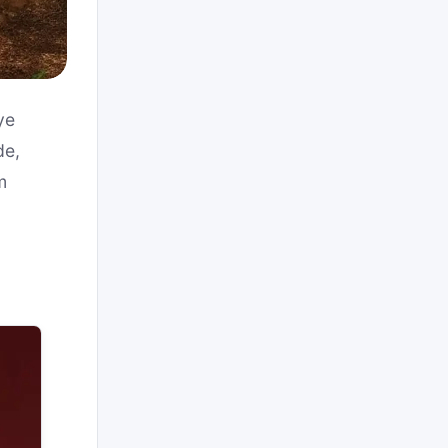
ye
de,
m