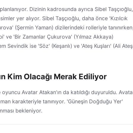
lanlanıyor. Dizinin kadrosunda ayrıca Sibel Taşçıoğlu,
mler yer alıyor. Sibel Taşçıoğlu, daha önce 'Kızılcık
ova' (Şermin Yaman) dizilerindeki rolleriyle tanınırken
bi' ve 'Bir Zamanlar Çukurova' (Yılmaz Akkaya)
 Sevindik ise 'Söz' (Keşanlı) ve 'Ateş Kuşları' (Ali Ateş
ın Kim Olacağı Merak Ediliyor
e oyuncu Avatar Atakan'ın da katıldığı duyuruldu. Avata
aman karakteriyle tanınıyor. 'Güneşin Doğduğu Yer'
anması bekleniyor.