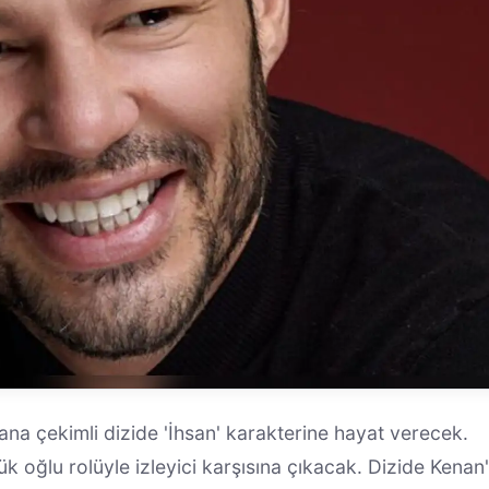
 çekimli dizide 'İhsan' karakterine hayat verecek.
 oğlu rolüyle izleyici karşısına çıkacak. Dizide Kenan'