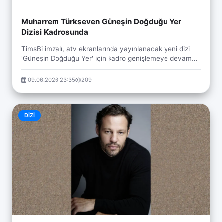
Muharrem Türkseven Güneşin Doğduğu Yer
Dizisi Kadrosunda
TimsBi imzalı, atv ekranlarında yayınlanacak yeni dizi
'Güneşin Doğduğu Yer' için kadro genişlemeye devam
ediyor. Çağrı Lostuvalı ile Çiğdem Bozali'ni...
09.06.2026 23:35
209
DIZI