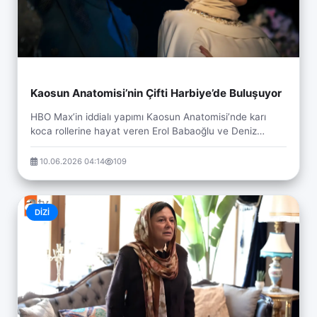
Kaosun Anatomisi’nin Çifti Harbiye’de Buluşuyor
HBO Max’in iddialı yapımı Kaosun Anatomisi’nde karı
koca rollerine hayat veren Erol Babaoğlu ve Deniz
Barut, yarın akşam (11 Haziran Perşembe) Harbiye...
10.06.2026 04:14
109
DIZI