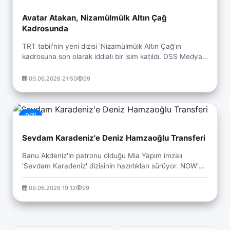
Avatar Atakan, Nizamülmülk Altın Çağ
Kadrosunda
TRT tabii'nin yeni dizisi 'Nizamülmülk Altın Çağ'ın
kadrosuna son olarak iddialı bir isim katıldı. DSS Medya
imzalı projenin okuma provası dün yapılır...
09.06.2026 21:50
99
DIZI
Sevdam Karadeniz'e Deniz Hamzaoğlu Transferi
Banu Akdeniz'in patronu olduğu Mia Yapım imzalı
'Sevdam Karadeniz' dizisinin hazırlıkları sürüyor. NOW'da
ekrana gelecek ve Trabzon'da çekilecek olan ...
09.06.2026 19:12
99