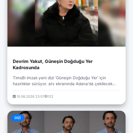
Devrim Yakut, Güneşin Doğduğu Yer
Kadrosunda
TimsBi imzalı yeni dizi 'Güneşin Doğduğu Yer' için
hazırlıklar sürüyor. atv ekranında Adana'da çekilecek
olan yapımın, 'Bir Zamanlar Çukurova' etkisi ...
10.06.2026 23:57
122
DIZI