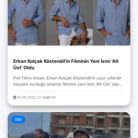
Erkan Kolçak Köstendil'in Filminin Yeni İsmi 'Alt
Üst' Oldu
Poll Films imzalı, Erkan Kolçak Köstendil'in uzun yıllardır
hayalini kurduğu sinema filminin yeni ismi 'Alt Üst' olarak
belirlendi. Kod adı 'Çare Mess...
10.06.2026 22:38
136
DIZI