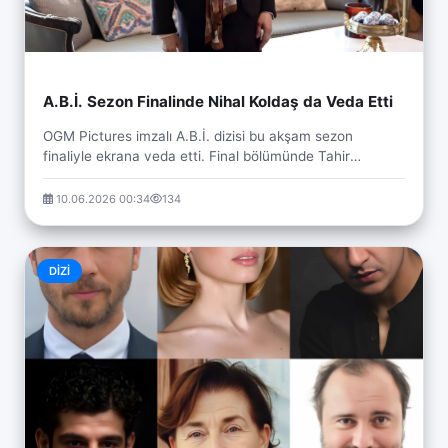
A.B.İ. Sezon Finalinde Nihal Koldaş da Veda Etti
OGM Pictures imzalı A.B.İ. dizisi bu akşam sezon
finaliyle ekrana veda etti. Final bölümünde Tahir
Hancıoğlu karakterinin ardından Saadet karakterine ...
10.06.2026 00:34
134
DIZI