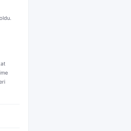
oldu.
kat
şime
eri