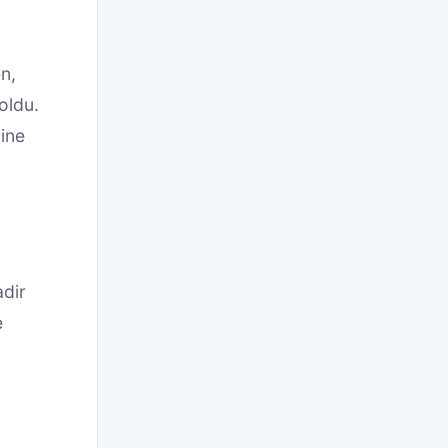
n,
oldu.
dine
adir
e