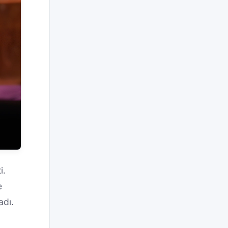
i.
e
adı.