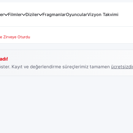
er
Filmler
Diziler
Fragmanlar
Oyuncular
Vizyon Takvimi
de Zirveye Oturdu
adı!
göster. Kayıt ve değerlendirme süreçlerimiz tamamen
ücretsizdi