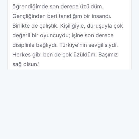
öğrendiğimde son derece üzüldüm.
Gençliğinden beri tanıdığım bir insandı.
Birlikte de çalıştık. Kişiliğiyle, duruşuyla çok
değerli bir oyuncuydu; işine son derece
disiplinle bağlıydı. Türkiye'nin sevgilisiydi.
Herkes gibi ben de çok üzüldüm. Başımız
sağ olsun.'
Türkan Şoray Acı Haberle
Yıkıldı
Kadir İnanır'ın en çok yakıştırıldığı partneri
olan Türkan Şoray, acı haberi alınca
fenalaştı. Yakın çevresinden edinilen bilgiye