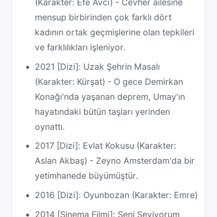
(Karakter: Efe Avcı) - Cevher ailesine
mensup birbirinden çok farklı dört
kadının ortak geçmişlerine olan tepkileri
ve farklılıkları işleniyor.
2021 [Dizi]: Uzak Şehrin Masalı
(Karakter: Kürşat) - O gece Demirkan
Konağı'nda yaşanan deprem, Umay'ın
hayatındaki bütün taşları yerinden
oynattı.
2017 [Dizi]: Evlat Kokusu (Karakter:
Aslan Akbaş) - Zeyno Amsterdam'da bir
yetimhanede büyümüştür.
2016 [Dizi]: Oyunbozan (Karakter: Emre)
2014 [Sinema Filmi]: Seni Seviyorum