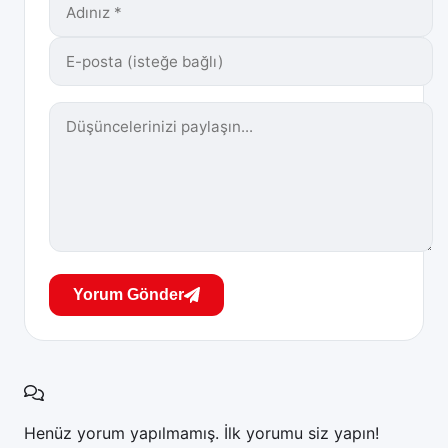
izleyicilere hem görsel bir şölen hem de
zekice örülmüş bir gizem sunuyor. Dizinin
TMDB puanı 5.458/10 olarak kaydedilmiştir;
bu da genel olarak ortalama bir izleyici
kitlesine hitap ettiğini göstermektedir. Ancak
özellikle Jolie hayranları ve psikolojik gerilim
sevenler için bu puanın ötesinde bir deneyim
vaat ediyor.
Yorum Gönder
Henüz yorum yapılmamış. İlk yorumu siz yapın!