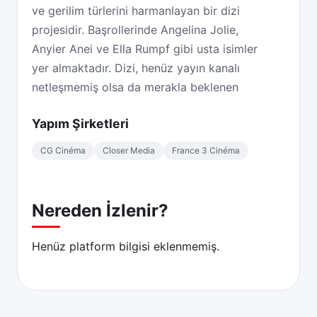
ve gerilim türlerini harmanlayan bir dizi
projesidir. Başrollerinde Angelina Jolie,
Anyier Anei ve Ella Rumpf gibi usta isimler
yer almaktadır. Dizi, henüz yayın kanalı
netleşmemiş olsa da merakla beklenen
yapımlar arasında yerini almıştır. Altın Makas
Yapım Şirketleri
konusu nedir sorusunun cevabı ise oldukça
çarpıcıdır: Dizi, bir moda evinin perde
CG Cinéma
Closer Media
France 3 Cinéma
arkasında geçen gizemli olayları ve bir
terzinin karanlık sırlarını konu almaktadır.
Nereden İzlenir?
Altın Makas konusu nedir? Dizi, ünlü bir
moda evinde çalışan yetenekli bir terzinin,
Henüz platform bilgisi eklenmemiş.
kaybolan bir müşterinin ardından başlattığı
soruşturmayı merkeze alır. Terzi, müşterinin
kayboluşunun moda dünyasının parlak
yüzünün altında yatan karanlık bir komployla